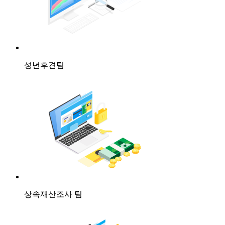
성년후견팀
상속재산조사 팀